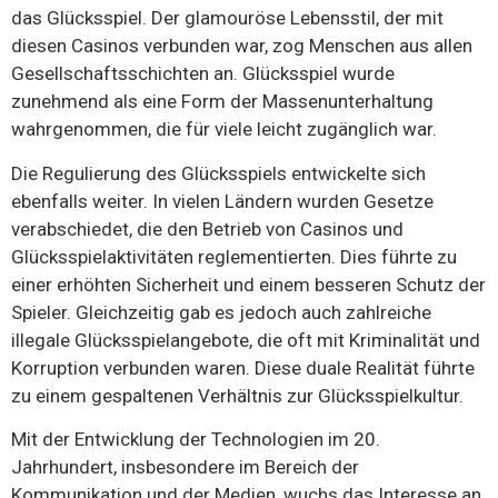
das Glücksspiel. Der glamouröse Lebensstil, der mit
diesen Casinos verbunden war, zog Menschen aus allen
Gesellschaftsschichten an. Glücksspiel wurde
zunehmend als eine Form der Massenunterhaltung
wahrgenommen, die für viele leicht zugänglich war.
Die Regulierung des Glücksspiels entwickelte sich
ebenfalls weiter. In vielen Ländern wurden Gesetze
verabschiedet, die den Betrieb von Casinos und
Glücksspielaktivitäten reglementierten. Dies führte zu
einer erhöhten Sicherheit und einem besseren Schutz der
Spieler. Gleichzeitig gab es jedoch auch zahlreiche
illegale Glücksspielangebote, die oft mit Kriminalität und
Korruption verbunden waren. Diese duale Realität führte
zu einem gespaltenen Verhältnis zur Glücksspielkultur.
Mit der Entwicklung der Technologien im 20.
Jahrhundert, insbesondere im Bereich der
Kommunikation und der Medien, wuchs das Interesse an