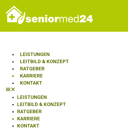
LEISTUNGEN
LEITBILD & KONZEPT
RATGEBER
KARRIERE
KONTAKT
LEISTUNGEN
LEITBILD & KONZEPT
RATGEBER
KARRIERE
KONTAKT