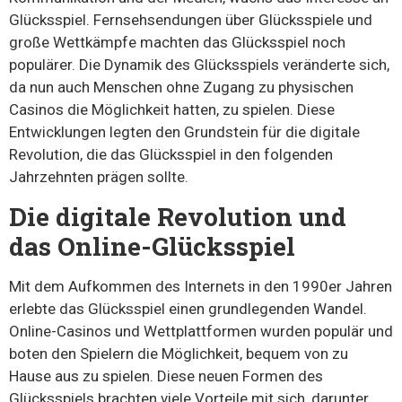
Glücksspiel. Fernsehsendungen über Glücksspiele und
große Wettkämpfe machten das Glücksspiel noch
populärer. Die Dynamik des Glücksspiels veränderte sich,
da nun auch Menschen ohne Zugang zu physischen
Casinos die Möglichkeit hatten, zu spielen. Diese
Entwicklungen legten den Grundstein für die digitale
Revolution, die das Glücksspiel in den folgenden
Jahrzehnten prägen sollte.
Die digitale Revolution und
das Online-Glücksspiel
Mit dem Aufkommen des Internets in den 1990er Jahren
erlebte das Glücksspiel einen grundlegenden Wandel.
Online-Casinos und Wettplattformen wurden populär und
boten den Spielern die Möglichkeit, bequem von zu
Hause aus zu spielen. Diese neuen Formen des
Glücksspiels brachten viele Vorteile mit sich, darunter