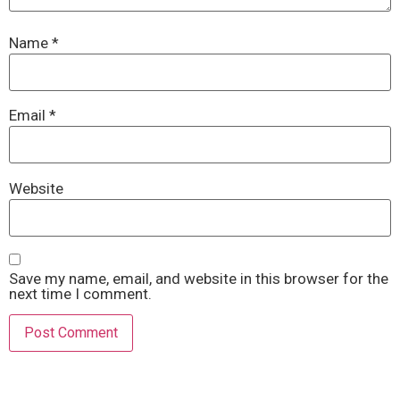
Name
*
Email
*
Website
Save my name, email, and website in this browser for the
next time I comment.