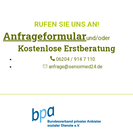
RUFEN SIE UNS AN!
Anfrageformular
und/oder
Kostenlose Erstberatung
06204 / 914 7 110
anfrage@seniormed24.de