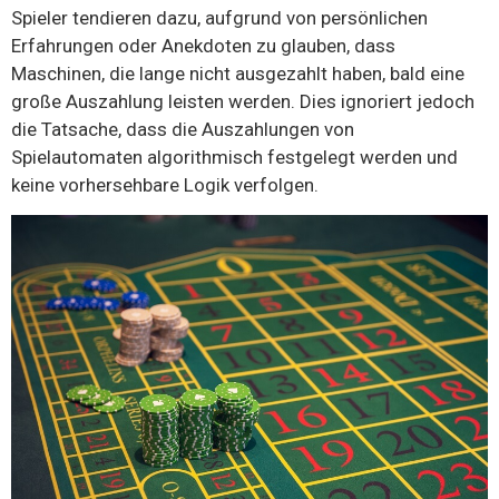
Spieler tendieren dazu, aufgrund von persönlichen
Erfahrungen oder Anekdoten zu glauben, dass
Maschinen, die lange nicht ausgezahlt haben, bald eine
große Auszahlung leisten werden. Dies ignoriert jedoch
die Tatsache, dass die Auszahlungen von
Spielautomaten algorithmisch festgelegt werden und
keine vorhersehbare Logik verfolgen.