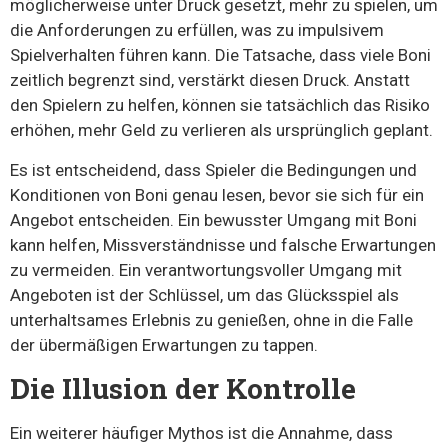
möglicherweise unter Druck gesetzt, mehr zu spielen, um
die Anforderungen zu erfüllen, was zu impulsivem
Spielverhalten führen kann. Die Tatsache, dass viele Boni
zeitlich begrenzt sind, verstärkt diesen Druck. Anstatt
den Spielern zu helfen, können sie tatsächlich das Risiko
erhöhen, mehr Geld zu verlieren als ursprünglich geplant.
Es ist entscheidend, dass Spieler die Bedingungen und
Konditionen von Boni genau lesen, bevor sie sich für ein
Angebot entscheiden. Ein bewusster Umgang mit Boni
kann helfen, Missverständnisse und falsche Erwartungen
zu vermeiden. Ein verantwortungsvoller Umgang mit
Angeboten ist der Schlüssel, um das Glücksspiel als
unterhaltsames Erlebnis zu genießen, ohne in die Falle
der übermäßigen Erwartungen zu tappen.
Die Illusion der Kontrolle
Ein weiterer häufiger Mythos ist die Annahme, dass