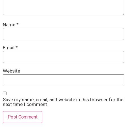
Name
*
Email
*
Website
Save my name, email, and website in this browser for the
next time I comment.