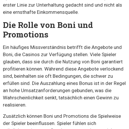
erster Linie zur Unterhaltung gedacht sind und nicht als
eine ernsthafte Einkommensquelle.
Die Rolle von Boni und
Promotions
Ein häufiges Missverständnis betrifft die Angebote und
Boni, die Casinos zur Verfügung stellen. Viele Spieler
glauben, dass sie durch die Nutzung von Boni garantiert
profitieren können. Während diese Angebote verlockend
sind, beinhalten sie oft Bedingungen, die schwer zu
erfüllen sind. Die Auszahlung eines Bonus ist in der Regel
an hohe Umsatzanforderungen gebunden, was die
Wahrscheinlichkeit senkt, tatsächlich einen Gewinn zu
realisieren.
Zusätzlich können Boni und Promotions die Spielweise
der Spieler beeinflussen. Spieler fühlen sich