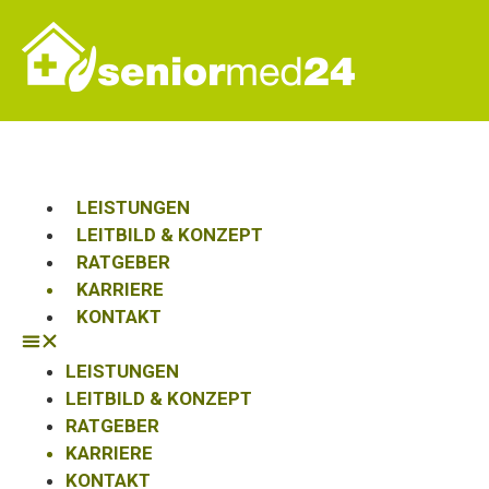
LEISTUNGEN
LEITBILD & KONZEPT
RATGEBER
KARRIERE
KONTAKT
LEISTUNGEN
LEITBILD & KONZEPT
RATGEBER
KARRIERE
KONTAKT