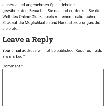
sicheres und angenehmes Spielerlebnis zu
gewährleisten. Besuchen Sie das und entdecken Sie die
Welt des Online-Glücksspiels mit einem realistischen
Blick auf die Möglichkeiten und Herausforderungen, die
sie bietet.
Leave a Reply
Your email address will not be published.
Required fields
are marked
*
Comment
*