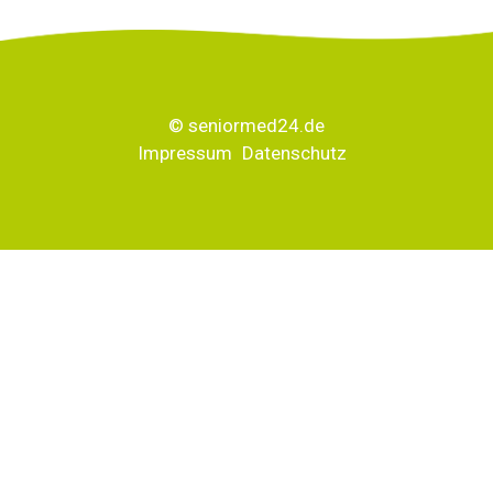
© seniormed24.de
Impressum
Datenschutz